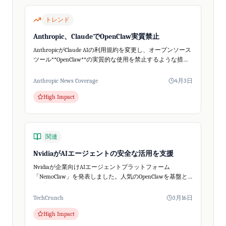
トレンド
Anthropic、ClaudeでOpenClaw実質禁止
AnthropicがClaude AIの利用規約を変更し、オープンソース
ツール**OpenClaw**の実質的な使用を禁止するような措置
を講じました。The Vergeの報道によると、Claudeの有...
Anthropic News Coverage
4月3日
High Impact
関連
NvidiaがAIエージェントの安全な活用を支援
Nvidiaが企業向けAIエージェントプラットフォーム
「NemoClaw」を発表しました。人気のOpenClawを基盤と
し安全性を強化、中小企業もAIエージェントをビジネスに
導入しやすくなります。
TechCrunch
3月16日
High Impact