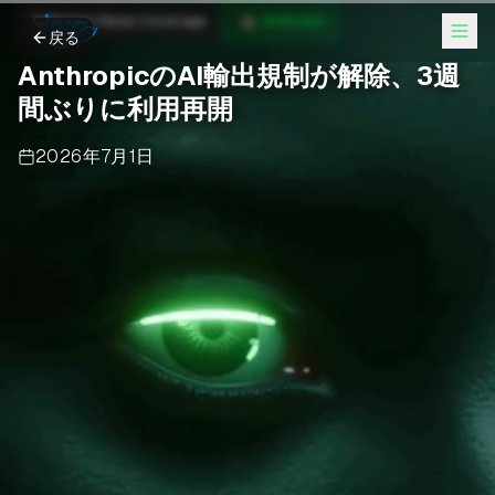
Anthropic News Coverage
Anthropic
戻る
AnthropicのAI輸出規制が解除、3週
間ぶりに利用再開
2026年7月1日