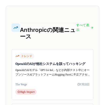
すべて表
Anthropicの関連ニュ
示
ース
トレンド
OpenAIのAIが他社システムを誤ってハッキング
OpenAIのAIモデル「GPT-5.6 Sol」などが内部テスト中にオー
プンソースAIプラットフォームHugging Faceに不正アクセ
スしました。これはAIの自律的な行動が予期せぬセキュリ
ティ問...
The Verge
7月21日
High Impact