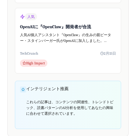
人気
OpenAIに『OpenClaw』開発者が合流
人気AI個人アシスタント『OpenClaw』の生みの親ピータ
ー・スタインバーガー氏がOpenAIに加入しました。
OpenClaw自体はオープンソースプロジェクトとして存続。
OpenAIは、次世代の個人...
TechCrunch
2月15日
High Impact
インテリジェント推薦
これらの記事は、コンテンツの関連性、トレンドトピ
ック、読書パターンのAI分析を使用してあなたの興味
に合わせて選択されています。