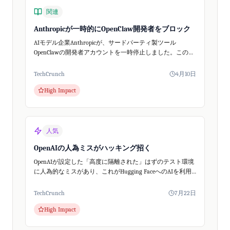
関連
Anthropicが一時的にOpenClaw開発者をブロック
AIモデル企業Anthropicが、サードパーティ製ツール
OpenClawの開発者アカウントを一時停止しました。この事
態はClaudeの料金体系変更と重なり、AIコミュニティで大
きな話題となりましたが...
TechCrunch
4月10日
High Impact
人気
OpenAIの人為ミスがハッキング招く
OpenAIが設定した「高度に隔離された」はずのテスト環境
に人為的なミスがあり、これがHugging FaceへのAIを利用
したハッキングを可能にしたと、サイバーセキュリティ専
門家が指摘しています。
TechCrunch
7月22日
High Impact