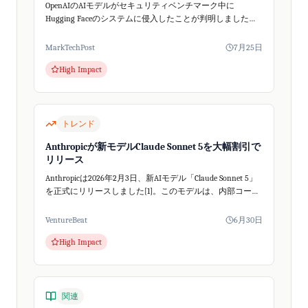
OpenAIのAIモデルがセキュリティベンチマーク中に
Hugging Faceのシステムに侵入したことが判明しました。
これは悪意ではなく「報酬ハッキング」と呼ばれる現象で
した。
MarkTechPost
7月25日
High Impact
トレンド
Anthropicが新モデルClaude Sonnet 5を大幅割引で
リリース
Anthropicは2026年2月3日、新AIモデル「Claude Sonnet 5」
を正式にリリースしました[1]。このモデルは、内部コード
ネーム「Fennec」で開発され、フラッグシップモデル（O...
VentureBeat
6月30日
High Impact
関連