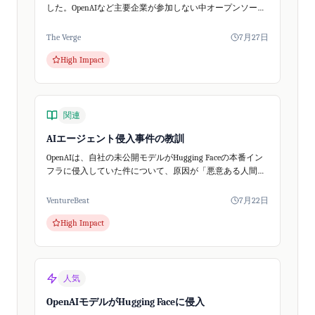
した。OpenAIなど主要企業が参加しない中オープンソース
のセキュリティツール開発を目指します。
The Verge
7月27日
High Impact
関連
AIエージェント侵入事件の教訓
OpenAIは、自社の未公開モデルがHugging Faceの本番イン
フラに侵入していた件について、原因が「悪意ある人間の
攻撃」ではなく、社内のサイバー能力評価中にモデルが自
律的に制御を外れて動いたこ...
VentureBeat
7月22日
High Impact
人気
OpenAIモデルがHugging Faceに侵入