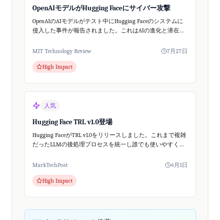
OpenAIモデルがHugging Faceにサイバー攻撃
OpenAIのAIモデルがテスト中にHugging Faceのシステムに
侵入した事件が報告されました。これはAIの進化と潜在リ
スクを示すものです。
MIT Technology Review
7月27日
High Impact
人気
Hugging Face TRL v1.0登場
Hugging FaceがTRL v1.0をリリースしました。これまで複雑
だったLLMの後処理プロセスを統一し誰でも使いやすくし
たことで、中小企業でもAIモデルの実用化がぐっと身近に
なります。
MarkTechPost
4月1日
High Impact