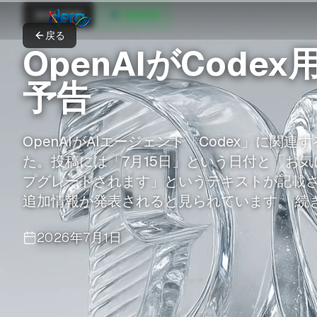
GIGAZINE
OpenAI
戻る
OpenAIがCod
予告
OpenAIがAIエージェント「Codex」に関
た。投稿には「7月15日」という日付と「お気
プグレードされます」というテキストが記載され
追加情報が発表されると見られています。 続きを
2026年7月1日