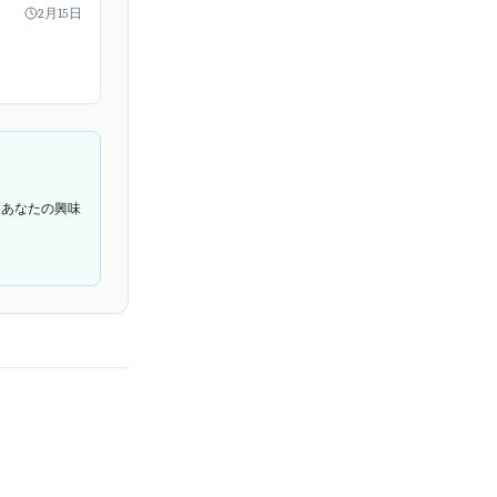
しました。
2月15日
体はオープンソー
として存続。
の個人...
てあなたの興味