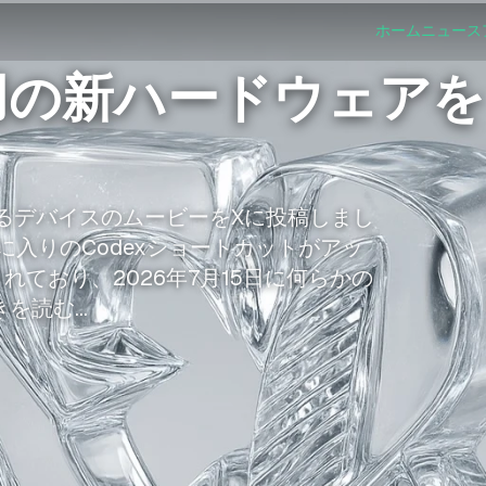
ホーム
ニュース
ex用の新ハードウェアを
連するデバイスのムービーをXに投稿しまし
に入りのCodexショートカットがアッ
ており、2026年7月15日に何らかの
読む...