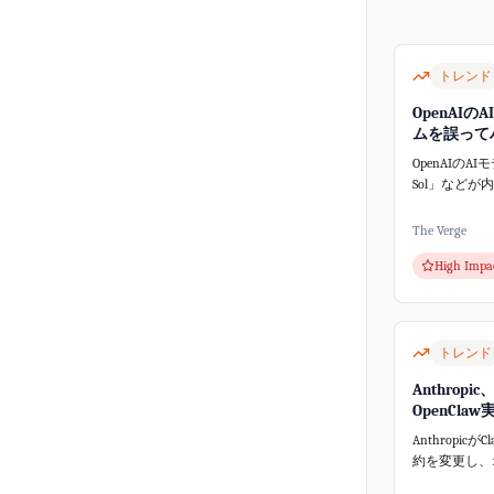
トレンド
OpenAIの
ムを誤って
OpenAIのAIモ
Sol」などが
ープンソース
ームHugging
The Verge
スしました。
High Impa
的な行動が予
ティ問...
トレンド
Anthropic
OpenCla
Anthropicが
約を変更し、
ツール**Ope