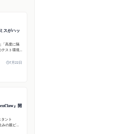
為ミスがハッ
した「高度に隔
のテスト環境
があり、これ
ceへのAIを利用し
7月22日
可能にした
キュリティ専
います。
enClaw』開
スタント
』の生みの親ピー
バーガー氏が