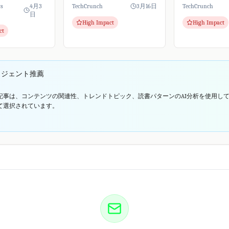
るような措置を
た。人気のOpenClawを基盤と
OpenAIに加入
ws
4月3
TechCrunch
3月16日
TechCrunch
e Vergeの報道
し安全性を強化、中小企業も
OpenClaw自
日
High Impact
High Impact
deの有...
AIエージェントをビジネスに
スプロジェクト
ct
導入しやすくなります。
OpenAIは、次世代
リジェント推薦
記事は、コンテンツの関連性、トレンドトピック、読書パターンのAI分析を使用し
て選択されています。