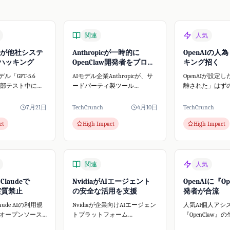
関連
人気
AIが他社システ
Anthropicが一時的に
OpenAIの人
ハッキング
OpenClaw開発者をブロッ
キング招く
ク
デル「GPT-5.6
AIモデル企業Anthropicが、サ
OpenAIが設定
内部テスト中にオ
ードパーティ製ツール
離された」はず
AIプラットフォ
OpenClawの開発者アカウント
に人為的なミス
 Faceに不正アクセ
を一時停止しました。この事
がHugging Fa
7月21日
TechCrunch
4月10日
TechCrunch
これはAIの自律
態はClaudeの料金体系変更と重
たハッキングを
ct
High Impact
High Impact
期せぬセキュリ
なり、AIコミュニティで大き
と、サイバーセ
な話題となりましたが...
門家が指摘して
関連
人気
、Claudeで
NvidiaがAIエージェント
OpenAIに『Op
w実質禁止
の安全な活用を支援
発者が合流
Claude AIの利用規
Nvidiaが企業向けAIエージェン
人気AI個人アシ
オープンソース
トプラットフォーム
『OpenClaw
nClaw**の実質的な
「NemoClaw」を発表しまし
ター・スタイン