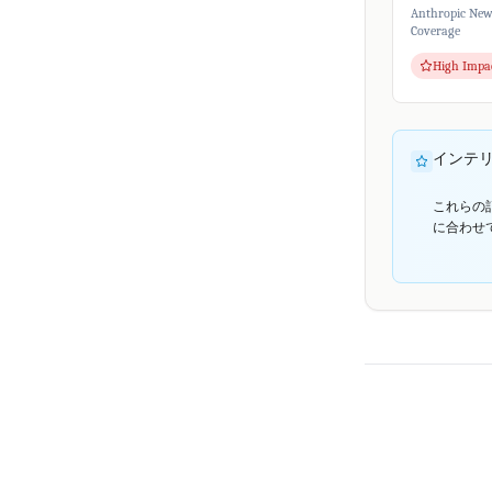
使用を禁止す
Anthropic Ne
講じました。Th
Coverage
によると、Clau
High Impa
インテ
これらの
に合わせ