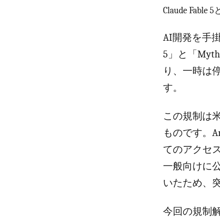
Claude Fa
AI開発を手掛け
5」と「My
り、一時は
す。
この規制は
ものです。A
てのアクセスを
一般向けに
いたため、
今回の規制