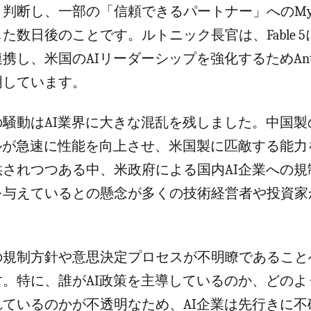
判断し、一部の「信頼できるパートナー」へのMyth
た数日後のことです。ルトニック長官は、Fable 
携し、米国のAIリーダーシップを強化するためAnthr
明しています。
の騒動はAI業界に大きな混乱を残しました。中国製
デルが急速に性能を向上させ、米国製に匹敵する能力
供されつつある中、米政府による国内AI企業への規
を与えているとの懸念が多くの技術経営者や投資家
の規制方針や意思決定プロセスが不明瞭であること
す。特に、誰がAI政策を主導しているのか、どのよ
れているのかが不透明なため、AI企業は先行きに不