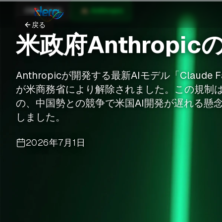
CNBC Tech
Anthropic
戻る
米政府Anthropi
Anthropicが開発する最新AIモデル「Claude 
が米商務省により解除されました。この規制
の、中国勢との競争で米国AI開発が遅れる懸
しました。
2026年7月1日