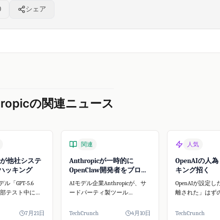
0
シェア
hropicの関連ニュース
関連
人気
AIが他社システ
Anthropicが一時的に
OpenAIの人
ハッキング
OpenClaw開発者をブロッ
キング招く
ク
デル「GPT-5.6
AIモデル企業Anthropicが、サ
OpenAIが設定
内部テスト中にオ
ードパーティ製ツール
離された」はず
AIプラットフォ
OpenClawの開発者アカウント
に人為的なミス
 Faceに不正アクセ
を一時停止しました。この事
がHugging Fa
7月21日
TechCrunch
4月10日
TechCrunch