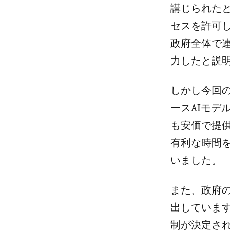
講じられたと
セスを許可し
政府全体で連
力したと説
しかし今回
ースAIモ
も安価で提
有利な時間
いました。
また、政府
出していま
制が決定さ