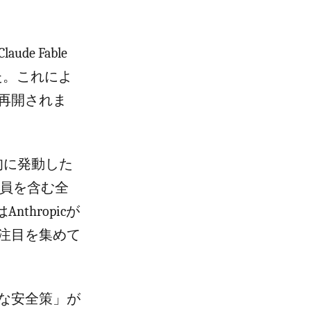
e Fable
た。これによ
再開されま
旬に発動した
業員を含む全
thropicが
注目を集めて
な安全策」が