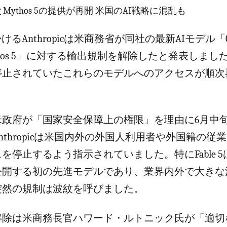
ble 5とMythos 5の提供が再開 米国のAI戦略に混乱も
るAnthropicは米商務省が同社の最新AIモデル「Claud
thos 5」に対する輸出規制を解除したと発表しまし
停止されていたこれらのモデルへのアクセスが順次
米政府が「国家安全保障上の権限」を理由に6月中
nthropicは米国内外の外国人利用者や外国籍の従
停止するよう指示されていました。特にFable 5はAn
公開する初の先進モデルであり、業界内外で大きな
突然の規制は波紋を呼びました。
解除は米商務長官ハワード・ルトニック氏が「適切