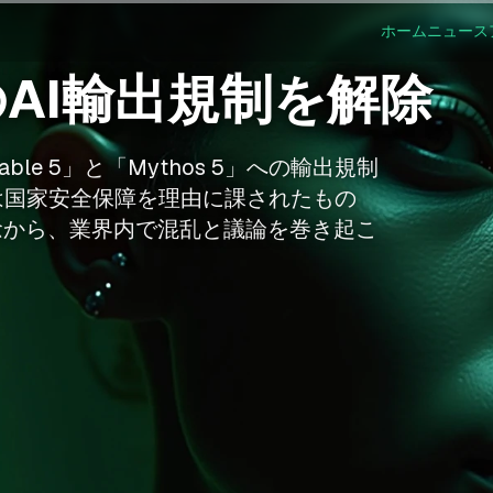
ホーム
ニュース
cのAI輸出規制を解除
Fable 5」と「Mythos 5」への輸出規制
は国家安全保障を理由に課されたもの
念から、業界内で混乱と議論を巻き起こ