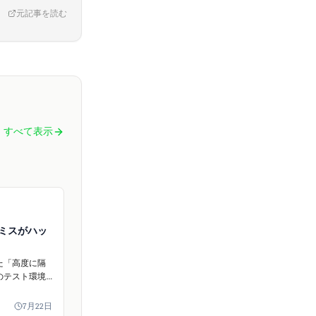
元記事を読む
すべて表示
為ミスがハッ
した「高度に隔
のテスト環境
があり、これ
ceへのAIを利用し
7月22日