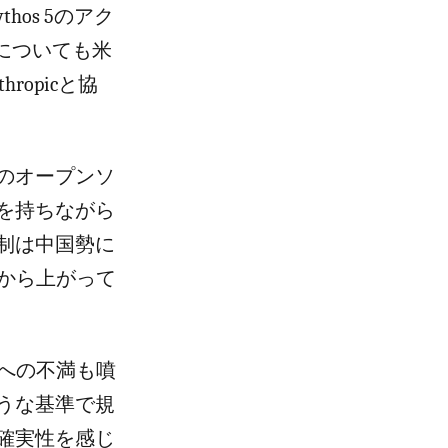
os 5のアク
5についても米
opicと協
のオープンソ
を持ちながら
制は中国勢に
から上がって
への不満も噴
うな基準で規
確実性を感じ