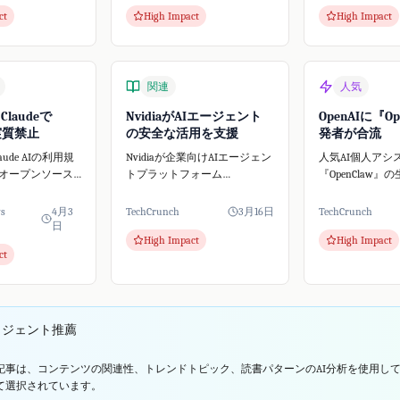
これはAIの自律
態はClaudeの料金体系変更と重
たハッキングを
ct
High Impact
High Impact
期せぬセキュリ
なり、AIコミュニティで大き
と、サイバーセ
な話題となりましたが...
門家が指摘して
関連
人気
、Claudeで
NvidiaがAIエージェント
OpenAIに『Op
w実質禁止
の安全な活用を支援
発者が合流
Claude AIの利用規
Nvidiaが企業向けAIエージェン
人気AI個人アシ
オープンソース
トプラットフォーム
『OpenClaw
nClaw**の実質的な
「NemoClaw」を発表しまし
ター・スタイン
るような措置を
た。人気のOpenClawを基盤と
OpenAIに加入
ws
4月3
TechCrunch
3月16日
TechCrunch
e Vergeの報道
し安全性を強化、中小企業も
OpenClaw自
日
High Impact
High Impact
deの有...
AIエージェントをビジネスに
スプロジェクト
ct
導入しやすくなります。
OpenAIは、次世代
リジェント推薦
記事は、コンテンツの関連性、トレンドトピック、読書パターンのAI分析を使用し
て選択されています。