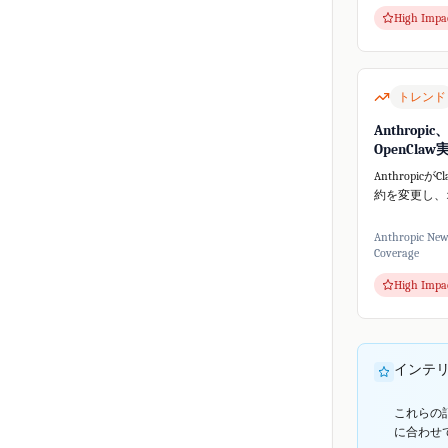
スしました。
High Impa
的な行動が予
ティ問...
トレンド
Anthropic
OpenCla
Anthropicが
約を変更し、
ツール**Ope
使用を禁止す
Anthropic Ne
講じました。Th
Coverage
によると、Clau
High Impa
インテ
これらの
に合わせ