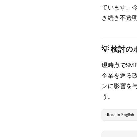
ています。
き続き不透
💡 検討
現時点でSM
企業を巡る
ンに影響を
う。
Read in English