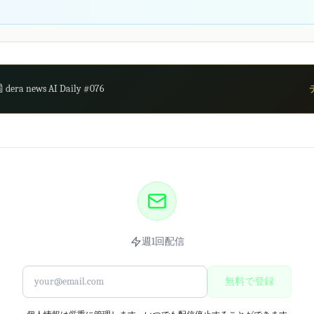
 dera news AI Daily #076
週1回配信
無料で登録