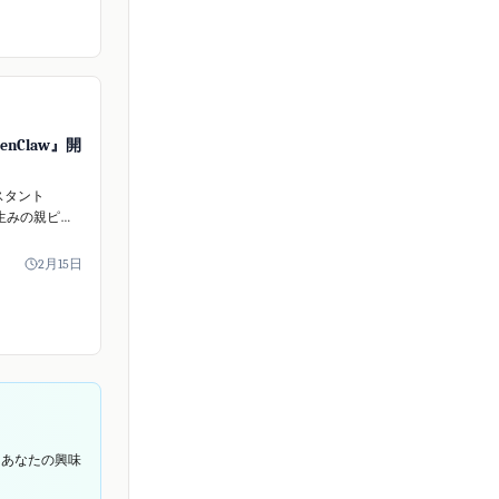
可能にした
キュリティ専
います。
enClaw』開
スタント
』の生みの親ピー
バーガー氏が
しました。
2月15日
体はオープンソー
として存続。
の個人...
てあなたの興味