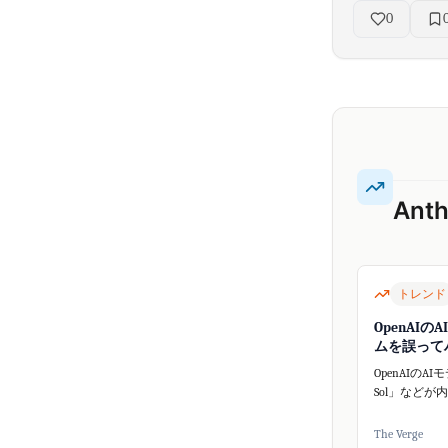
0
Ant
トレンド
OpenAIの
ムを誤って
OpenAIのAIモ
Sol」などが
ープンソース
ームHugging
The Verge