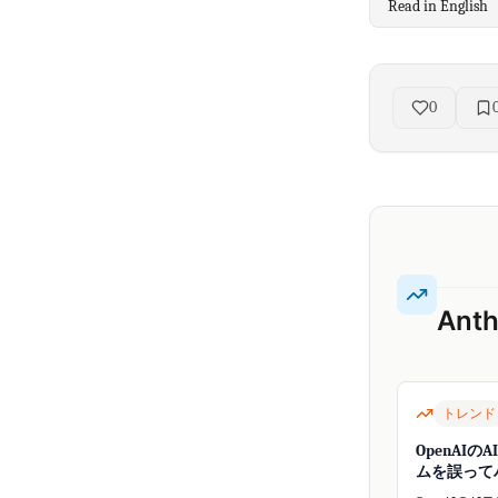
Read in English
0
Ant
トレンド
OpenAIの
ムを誤って