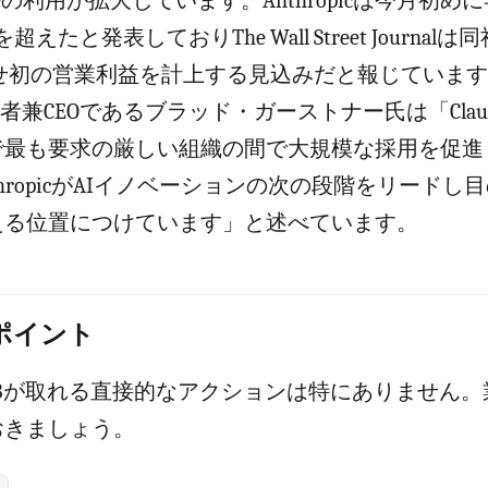
 Codeの利用が拡大しています。Anthropicは今月初
超えたと発表しておりThe Wall Street Journal
させ初の営業利益を計上する見込みだと報じています。Alt
の創業者兼CEOであるブラッド・ガーストナー氏は「Cla
で最も要求の厳しい組織の間で大規模な採用を促進
thropicがAIイノベーションの次の段階をリードし
える位置につけています」と述べています。
のポイント
MBが取れる直接的なアクションは特にありません。
おきましょう。