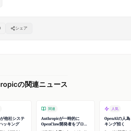
0
シェア
hropicの関連ニュース
関連
人気
AIが他社システ
Anthropicが一時的に
OpenAIの人
ハッキング
OpenClaw開発者をブロッ
キング招く
ク