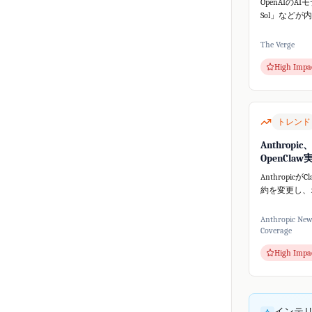
OpenAIのAIモ
Sol」などが
ープンソース
ームHugging
The Verge
スしました。
High Impa
的な行動が予
ティ問...
トレンド
Anthropic
OpenCla
Anthropicが
約を変更し、
ツール**Ope
使用を禁止す
Anthropic Ne
講じました。Th
Coverage
によると、Clau
High Impa
インテ