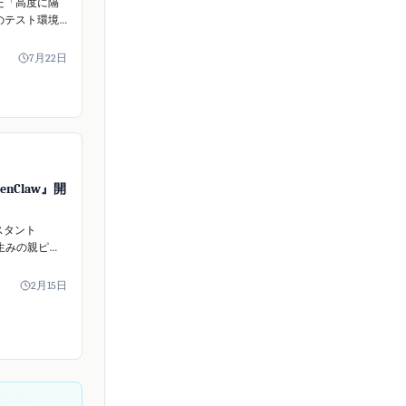
した「高度に隔
のテスト環境
があり、これ
ceへのAIを利用し
7月22日
可能にした
キュリティ専
います。
enClaw』開
スタント
』の生みの親ピー
バーガー氏が
しました。
2月15日
体はオープンソー
として存続。
の個人...