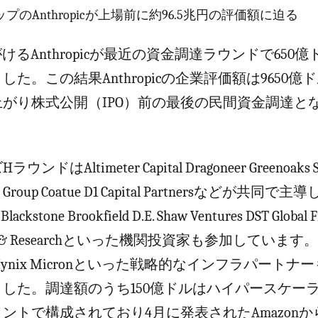
プのAnthropicが上場前に約96.5兆円の評価額に迫る
けるAnthropicが最近の資金調達ラウンドで650
た。この結果Anthropicの企業評価額は9650億ド
がり株式公開（IPO）前の最後の民間資金調達と
ドはAltimeter Capital Dragoneer Greenoaks S
pital Group Coatue D1 Capital Partnersなどが共同
d Blackstone Brookfield D.E. Shaw Ventures DST Global F
ent & Researchといった機関投資家も参加していま
 SK Hynix Micronといった戦略的なインフラパート
した。調達額のうち150億ドルはハイパースケー
ントで構成されており4月に発表されたAmazonか