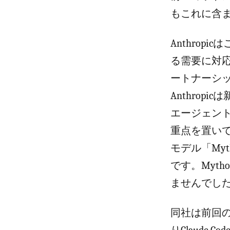
もこれに含
Anthrop
る需要に対
ートナーシ
Anthropi
エージェン
重点を置い
モデル「My
です。Myt
ませんでし
同社は前回