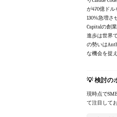
りClaude
が470億ドルを
130%急増
Capital
進歩は世界
の勢いはAn
な機会を捉
💡 検討
現時点でS
て注目して