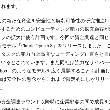
まれます。
icはこの新たな資金を安全性と解釈可能性の研究推進Cl
応するためのコンピューティング能力の拡充顧客が
ップの拡大に使う計画です。今回の資金調達と同じ
cは新モデル「Claude Opus 4.8」をリリースしまし
トタスクの能力向上高度なコーディング正直さと自
ているとされています。また同社は強力なサイバー
thos」のようなモデルを広く展開することも計画
hosは安全性の懸念からこれまで限定的にしかリリ
た。
の資金調達ラウンド以降特に企業顧客の間で成長を