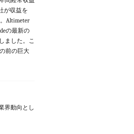
めに年間経常収益
は同社が収益を
imeter
udeの最新の
しました。こ
目の前の巨大
業界動向とし