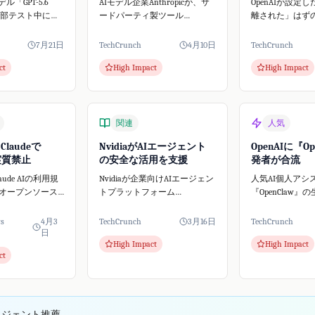
デル「GPT-5.6
AIモデル企業Anthropicが、サ
OpenAIが設定
内部テスト中にオ
ードパーティ製ツール
離された」はず
AIプラットフォ
OpenClawの開発者アカウント
に人為的なミス
 Faceに不正アクセ
を一時停止しました。この事
がHugging Fa
7月21日
TechCrunch
4月10日
TechCrunch
これはAIの自律
態はClaudeの料金体系変更と重
たハッキングを
ct
High Impact
High Impact
期せぬセキュリ
なり、AIコミュニティで大き
と、サイバーセ
な話題となりましたが...
門家が指摘して
関連
人気
、Claudeで
NvidiaがAIエージェント
OpenAIに『Op
w実質禁止
の安全な活用を支援
発者が合流
Claude AIの利用規
Nvidiaが企業向けAIエージェン
人気AI個人アシ
オープンソース
トプラットフォーム
『OpenClaw
nClaw**の実質的な
「NemoClaw」を発表しまし
ター・スタイン
るような措置を
た。人気のOpenClawを基盤と
OpenAIに加入
ws
4月3
TechCrunch
3月16日
TechCrunch
e Vergeの報道
し安全性を強化、中小企業も
OpenClaw自
日
High Impact
High Impact
deの有...
AIエージェントをビジネスに
スプロジェクト
ct
導入しやすくなります。
OpenAIは、次世代
リジェント推薦