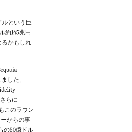
億ドルという巨
ル約145兆円
なるかもしれ
equoia
で主導しました。
idelity
す。さらに
ナーもこのラウン
ラーからの事
らの50億ドル