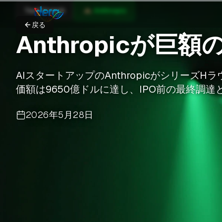
TechCrunch
Anthropic
戻る
Anthropicが巨
AIスタートアップのAnthropicがシリーズ
価額は9650億ドルに達し、IPO前の最終調
2026年5月28日