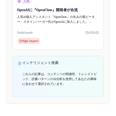
人気
OpenAIに『OpenClaw』開発者が合流
人気AI個人アシスタント『OpenClaw』の生みの親ピータ
ー・スタインバーガー氏がOpenAIに加入しました。
OpenClaw自体はオープンソースプロジェクトとして存続。
OpenAIは、次世代の個人...
TechCrunch
2月15日
High Impact
インテリジェント推薦
これらの記事は、コンテンツの関連性、トレンドトピ
ック、読書パターンのAI分析を使用してあなたの興味
に合わせて選択されています。