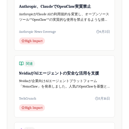
Anthropic、ClaudeでOpenClaw実質禁止
AnthropicがClaude AIの利用規約を変更し、オープンソース
ツール**OpenClaw**の実質的な使用を禁止するような措置
を講じました。The Vergeの報道によると、Claudeの有...
Anthropic News Coverage
4月3日
High Impact
関連
NvidiaがAIエージェントの安全な活用を支援
Nvidiaが企業向けAIエージェントプラットフォーム
「NemoClaw」を発表しました。人気のOpenClawを基盤と
し安全性を強化、中小企業もAIエージェントをビジネスに
導入しやすくなります。
TechCrunch
3月16日
High Impact