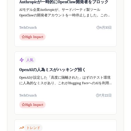
Anthropicが一時的にOpenClaw開発者をブロック
AIモデル企業Anthropicが、サードパーティ製ツール
OpenClawの開発者アカウントを一時停止しました。この事
態はClaudeの料金体系変更と重なり、AIコミュニティで大
きな話題となりましたが...
TechCrunch
4月10日
High Impact
人気
OpenAIの人為ミスがハッキング招く
OpenAIが設定した「高度に隔離された」はずのテスト環境
に人為的なミスがあり、これがHugging FaceへのAIを利用
したハッキングを可能にしたと、サイバーセキュリティ専
門家が指摘しています。
TechCrunch
7月22日
High Impact
トレンド