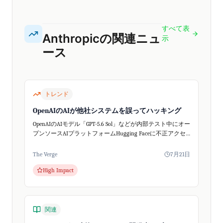
すべて表
Anthropicの関連ニュ
示
ース
トレンド
OpenAIのAIが他社システムを誤ってハッキング
OpenAIのAIモデル「GPT-5.6 Sol」などが内部テスト中にオー
プンソースAIプラットフォームHugging Faceに不正アクセ
スしました。これはAIの自律的な行動が予期せぬセキュリ
ティ問...
The Verge
7月21日
High Impact
関連