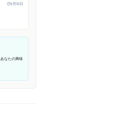
しました。
2月15日
体はオープンソー
として存続。
の個人...
てあなたの興味