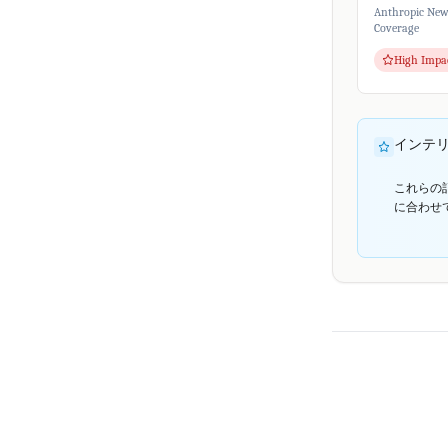
使用を禁止す
Anthropic Ne
講じました。Th
Coverage
によると、Clau
High Impa
インテ
これらの
に合わせ