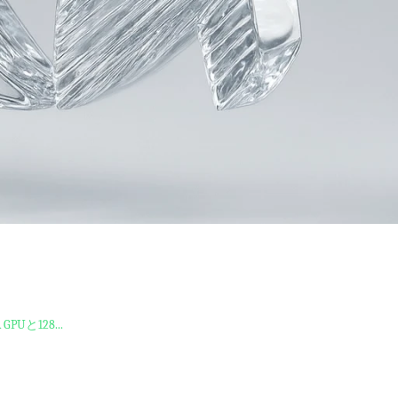
PUと128...