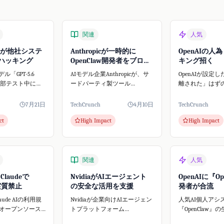
関連
人気
AIが他社システ
Anthropicが一時的に
OpenAIの人
ハッキング
OpenClaw開発者をブロッ
キング招く
ク
デル「GPT-5.6
AIモデル企業Anthropicが、サ
OpenAIが設定
内部テスト中にオ
ードパーティ製ツール
離された」はず
AIプラットフォ
OpenClawの開発者アカウント
に人為的なミス
 Faceに不正アクセ
を一時停止しました。この事
がHugging Fa
7月21日
TechCrunch
4月10日
TechCrunch
これはAIの自律
態はClaudeの料金体系変更と重
たハッキングを
ct
High Impact
High Impact
期せぬセキュリ
なり、AIコミュニティで大き
と、サイバーセ
な話題となりましたが...
門家が指摘して
関連
人気
、Claudeで
NvidiaがAIエージェント
OpenAIに『Op
w実質禁止
の安全な活用を支援
発者が合流
Claude AIの利用規
Nvidiaが企業向けAIエージェン
人気AI個人アシ
オープンソース
トプラットフォーム
『OpenClaw
nClaw**の実質的な
「NemoClaw」を発表しまし
ター・スタイン