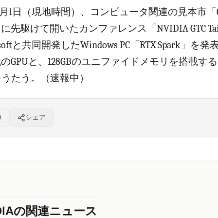
は6月1日（現地時間）、コンピュータ関連の見本市「CO
026」に先駆けて開いたカンファレンス「NVIDIA GTC Taip
softと共同開発したWindows PC「RTX Spark」を
ll世代のGPUと、128GBのユニファイドメモリを搭載
をうたう。（速報中）
0
シェア
IDIAの関連ニュース