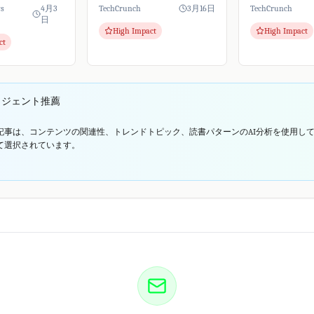
るような措置を
た。人気のOpenClawを基盤と
OpenAIに加入
ws
4月3
TechCrunch
3月16日
TechCrunch
e Vergeの報道
し安全性を強化、中小企業も
OpenClaw自
日
High Impact
High Impact
deの有...
AIエージェントをビジネスに
スプロジェクト
ct
導入しやすくなります。
OpenAIは、次世代
リジェント推薦
記事は、コンテンツの関連性、トレンドトピック、読書パターンのAI分析を使用し
て選択されています。