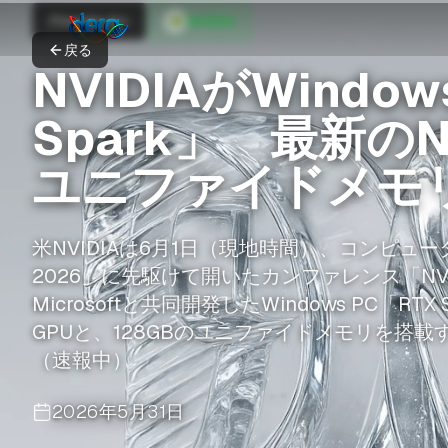
ITmedia AI+
NVIDIA
戻る
NVIDIAがWindo
Spark」 最新のNV
ユニファイドメモ
米NVIDIAは6月1日（現地時間）、コンピュータ関
2026」に先駆けて開いたカンファレンス「NVIDIA
Microsoftと共同開発したWindows PC「RTX
GPUと、128GBのユニファイドメモリを搭載
（速報中）
2026年5月31日