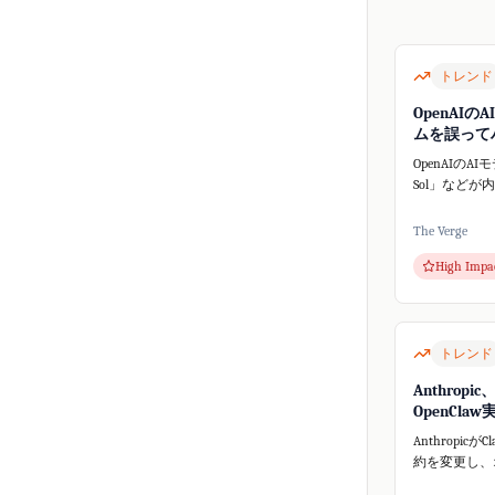
トレンド
OpenAIの
ムを誤って
OpenAIのAIモ
Sol」などが
ープンソース
ームHugging
The Verge
スしました。
High Impa
的な行動が予
ティ問...
トレンド
Anthropic
OpenCla
Anthropicが
約を変更し、
ツール**Ope