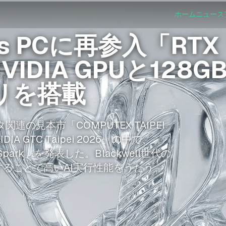
ホーム
ニュース
ws PCに再参入「RTX
IDIA GPUと128G
リを搭載
連の見本市「COMPUTEX TAIPEI
 GTC Taipei 2026」の中で、
 Spark」を発表した。Blackwell世代の
することで高いAI実行性能をうたう。