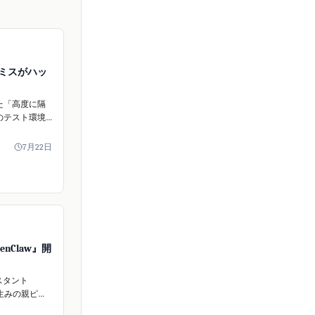
為ミスがハッ
した「高度に隔
のテスト環境
があり、これ
ceへのAIを利用し
7月22日
可能にした
キュリティ専
います。
enClaw』開
スタント
』の生みの親ピー
バーガー氏が