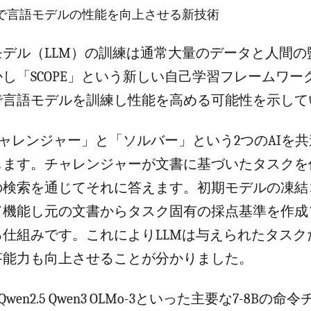
で言語モデルの性能を向上させる新技術
モデル（LLM）の訓練は通常大量のデータと人間の
し「SCOPE」という新しい自己学習フレームワー
で言語モデルを訓練し性能を高める可能性を示して
「チャレンジャー」と「ソルバー」という2つのAIを
します。チャレンジャーが文書に基づいたタスクを
の検索を通じてそれに答えます。初期モデルの凍結
て機能し元の文書からタスク固有の採点基準を作成
る仕組みです。これによりLLMは与えられたタスク
答能力も向上させることが分かりました。
Qwen2.5 Qwen3 OLMo-3といった主要な7-8Bの