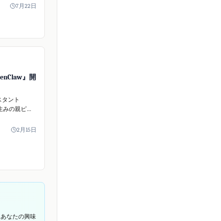
ceへのAIを利用し
7月22日
可能にした
キュリティ専
います。
enClaw』開
スタント
』の生みの親ピー
バーガー氏が
しました。
2月15日
体はオープンソー
として存続。
の個人...
てあなたの興味