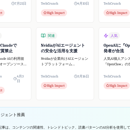
 Faceに不正アクセ
を一時停止しました。この事
がHugging Fa
7月21日
TechCrunch
4月10日
TechCrunch
これはAIの自律
態はClaudeの料金体系変更と重
たハッキングを
ct
High Impact
High Impact
期せぬセキュリ
なり、AIコミュニティで大き
と、サイバーセ
な話題となりましたが...
門家が指摘して
関連
人気
、Claudeで
NvidiaがAIエージェント
OpenAIに『Op
w実質禁止
の安全な活用を支援
発者が合流
Claude AIの利用規
Nvidiaが企業向けAIエージェン
人気AI個人アシ
オープンソース
トプラットフォーム
『OpenClaw
nClaw**の実質的な
「NemoClaw」を発表しまし
ター・スタイン
るような措置を
た。人気のOpenClawを基盤と
OpenAIに加入
ws
4月3
TechCrunch
3月16日
TechCrunch
e Vergeの報道
し安全性を強化、中小企業も
OpenClaw自
日
High Impact
High Impact
deの有...
AIエージェントをビジネスに
スプロジェクト
ct
導入しやすくなります。
OpenAIは、次世代
リジェント推薦
記事は、コンテンツの関連性、トレンドトピック、読書パターンのAI分析を使用し