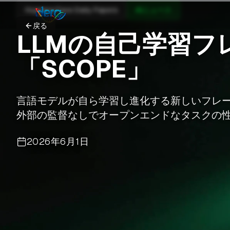
Hugging Face Daily Papers
AIニュース
戻る
LLMの自己学習フ
「SCOPE」
言語モデルが自ら学習し進化する新しいフレー
外部の監督なしでオープンエンドなタスクの
2026年6月1日