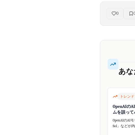
0
あな
トレンド
OpenAIの
ムを誤って
OpenAIのAIモ
Sol」などが
ープンソース