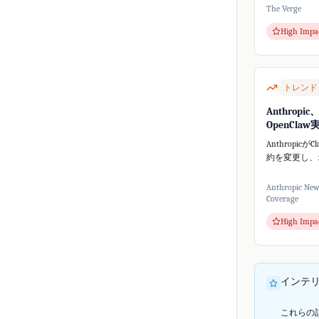
ームHugging
The Verge
スしました。
High Impa
的な行動が予
ティ問...
トレンド
Anthropic
OpenCla
Anthropicが
約を変更し、
ツール**Ope
使用を禁止す
Anthropic Ne
講じました。Th
Coverage
によると、Clau
High Impa
インテ
これらの