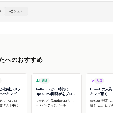
0
シェア
たへのおすすめ
関連
人気
AIが他社システ
Anthropicが一時的に
OpenAIの人
ハッキング
OpenClaw開発者をブロッ
キング招く
ク
デル「GPT-5.6
AIモデル企業Anthropicが、サ
OpenAIが設定
内部テスト中にオ
ードパーティ製ツール
離された」はず
AIプラットフォ
OpenClawの開発者アカウント
に人為的なミス