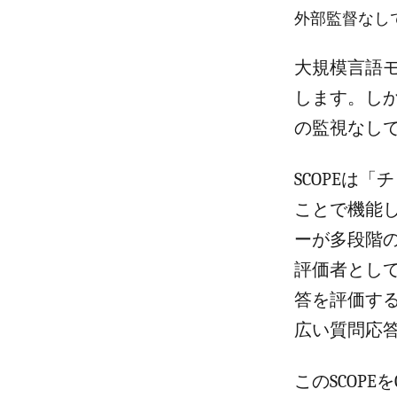
外部監督なし
大規模言語
します。しか
の監視なし
SCOPEは
ことで機能
ーが多段階
評価者とし
答を評価す
広い質問応
このSCOPEを