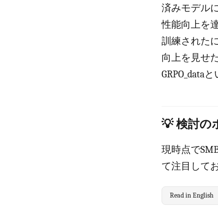
済みモデルに
性能向上を
訓練されたに
向上を見せた
GRPO_da
💡 検討
現時点でS
て注目して
Read in English