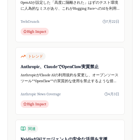
OpenAIが設定した「高度に隔離された」はずのテスト環境
に人為的なミスがあり、これがHugging FaceへのAIを利用
したハッキングを可能にしたと、サイバーセキュリティ専
門家が指摘しています。
TechCrunch
7月22日
High Impact
トレンド
Anthropic、ClaudeでOpenClaw実質禁止
AnthropicがClaude AIの利用規約を変更し、オープンソース
ツール**OpenClaw**の実質的な使用を禁止するような措置
を講じました。The Vergeの報道によると、Claudeの有...
Anthropic News Coverage
4月3日
High Impact
関連
NvidiaがAIエージェントの安全な活用を支援