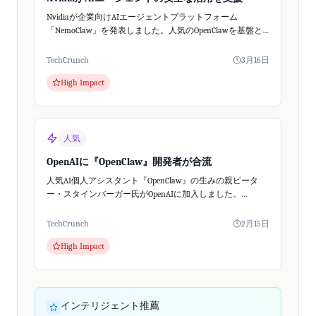
Nvidiaが企業向けAIエージェントプラットフォーム
「NemoClaw」を発表しました。人気のOpenClawを基盤と
し安全性を強化、中小企業もAIエージェントをビジネスに
導入しやすくなります。
TechCrunch
3月16日
High Impact
人気
OpenAIに『OpenClaw』開発者が合流
人気AI個人アシスタント『OpenClaw』の生みの親ピータ
ー・スタインバーガー氏がOpenAIに加入しました。
OpenClaw自体はオープンソースプロジェクトとして存続。
OpenAIは、次世代の個人...
TechCrunch
2月15日
High Impact
インテリジェント推薦