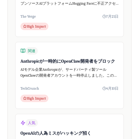
プンソースAIプラットフォームHugging Faceに不正アクセ
スしました。これはAIの自律的な行動が予期せぬセキュリ
ティ問...
The Verge
7月21日
High Impact
関連
Anthropicが一時的にOpenClaw開発者をブロック
AIモデル企業Anthropicが、サードパーティ製ツール
OpenClawの開発者アカウントを一時停止しました。この事
態はClaudeの料金体系変更と重なり、AIコミュニティで大
きな話題となりましたが...
TechCrunch
4月10日
High Impact
人気
OpenAIの人為ミスがハッキング招く