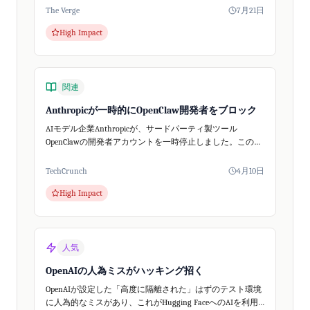
ティ問...
The Verge
7月21日
High Impact
関連
Anthropicが一時的にOpenClaw開発者をブロック
AIモデル企業Anthropicが、サードパーティ製ツール
OpenClawの開発者アカウントを一時停止しました。この事
態はClaudeの料金体系変更と重なり、AIコミュニティで大
きな話題となりましたが...
TechCrunch
4月10日
High Impact
人気
OpenAIの人為ミスがハッキング招く
OpenAIが設定した「高度に隔離された」はずのテスト環境
に人為的なミスがあり、これがHugging FaceへのAIを利用