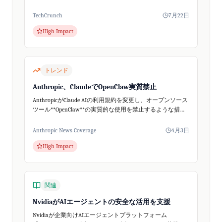
したハッキングを可能にしたと、サイバーセキュリティ専
門家が指摘しています。
TechCrunch
7月22日
High Impact
トレンド
Anthropic、ClaudeでOpenClaw実質禁止
AnthropicがClaude AIの利用規約を変更し、オープンソース
ツール**OpenClaw**の実質的な使用を禁止するような措置
を講じました。The Vergeの報道によると、Claudeの有...
Anthropic News Coverage
4月3日
High Impact
関連
NvidiaがAIエージェントの安全な活用を支援
Nvidiaが企業向けAIエージェントプラットフォーム