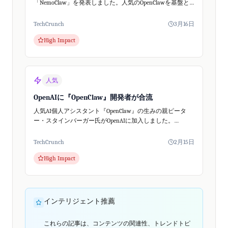
「NemoClaw」を発表しました。人気のOpenClawを基盤と
し安全性を強化、中小企業もAIエージェントをビジネスに
導入しやすくなります。
TechCrunch
3月16日
High Impact
人気
OpenAIに『OpenClaw』開発者が合流
人気AI個人アシスタント『OpenClaw』の生みの親ピータ
ー・スタインバーガー氏がOpenAIに加入しました。
OpenClaw自体はオープンソースプロジェクトとして存続。
OpenAIは、次世代の個人...
TechCrunch
2月15日
High Impact
インテリジェント推薦
これらの記事は、コンテンツの関連性、トレンドトピ