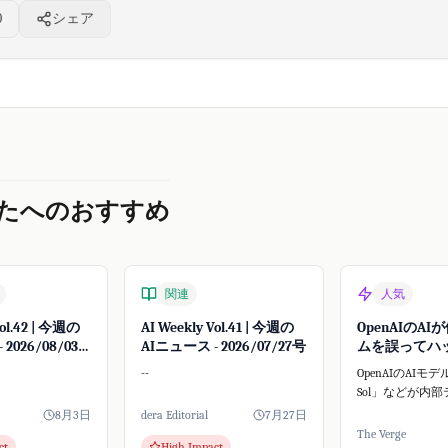
0
シェア
たへのおすすめ
関連
人気
Vol.42 | 今週の
AI Weekly Vol.41 | 今週の
OpenAIのA
2026/08/03
AIニュース - 2026/07/27号
ムを誤ってハ
--
OpenAIのAIモデル
Sol」などが内
ープンソースAI
8月3日
dera Editorial
7月27日
ームHugging F
The Verge
ct
High Impact