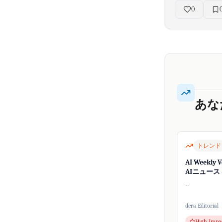
0
あな
トレンド
AI Weekly 
AIニュース - 
号
--
dera Editorial
High Impa