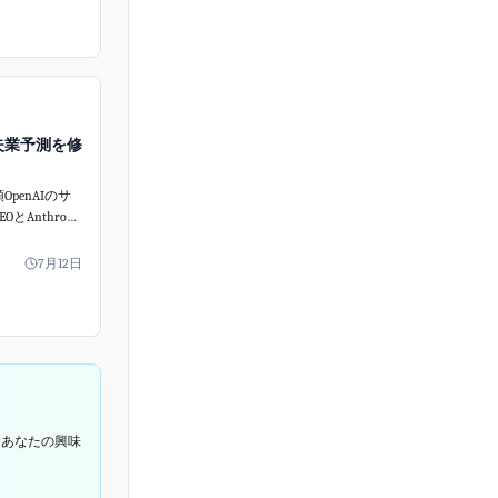
はAIの自律
せぬセキュリ
が失業予測を修
penAIのサ
Anthropic
CEOが、AI
失業予測を修
7月12日
がIPOを控え
変更は注目を
てあなたの興味