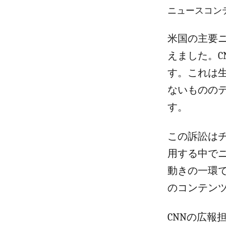
ニュースコンテ
米国の主要ニュ
えました。
す。これは
ないものの
す。
この訴訟は
用する中で
動きの一環
のコンテン
CNNの広報