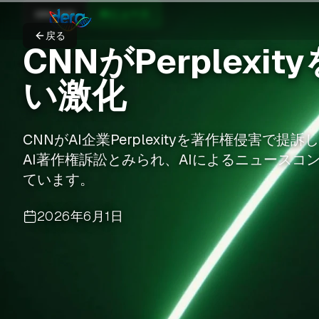
cnn.com
AIニュース
戻る
CNNがPerplexi
い激化
CNNがAI企業Perplexityを著作権侵害
AI著作権訴訟とみられ、AIによるニュース
ています。
2026年6月1日