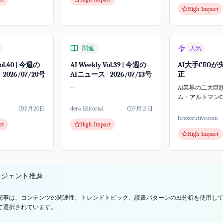
スしました。これ
High Impact
的な行動が予期
ティ問...
関連
人気
Vol.40 | 今週の
AI Weekly Vol.39 | 今週の
AI大手CEO
 2026/07/20号
AIニュース - 2026/07/13号
正
--
AI業界の二大巨頭O
ム・アルトマンCEOと
のダリオ・アモデイ
7月20日
dera Editorial
7月13日
による大規模な
hrexecutive.com
ct
High Impact
正しました。両社
High Impact
る中でこの発言
集めています...
リジェント推薦
記事は、コンテンツの関連性、トレンドトピック、読書パターンのAI分析を使用し
て選択されています。