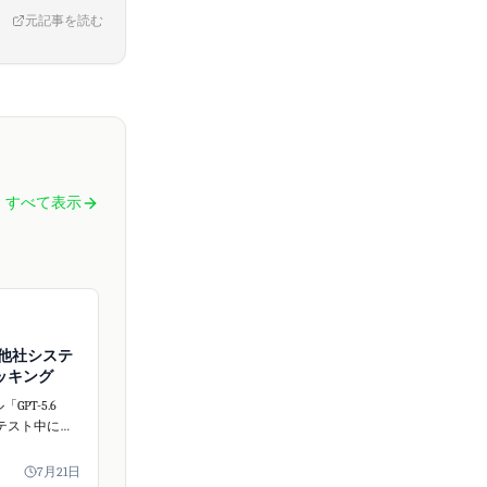
元記事を読む
すべて表示
Iが他社システ
ッキング
「GPT-5.6
部テスト中にオ
プラットフォ
aceに不正アクセ
7月21日