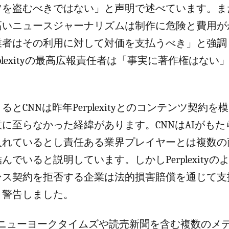
ツを盗むべきではない」と声明で述べています。ま
高いニュースジャーナリズムは制作に危険と費用が
業者はその利用に対して対価を支払うべき」と強調
rplexityの最高広報責任者は「事実に著作権はない
るとCNNは昨年Perplexityとのコンテンツ契約を
に至らなかった経緯があります。CNNはAIがも
入れているとし責任ある業界プレイヤーとは複数の
んでいると説明しています。しかしPerplexityの
ンス契約を拒否する企業は法的損害賠償を通じて支
と警告しました。
でニューヨークタイムズや読売新聞を含む複数のメ