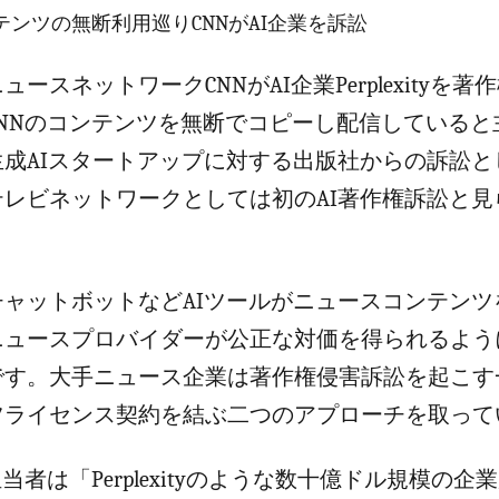
ンツの無断利用巡りCNNがAI企業を訴訟
ースネットワークCNNがAI企業Perplexityを
CNNのコンテンツを無断でコピーし配信していると
生成AIスタートアップに対する出版社からの訴訟と
テレビネットワークとしては初のAI著作権訴訟と見
チャットボットなどAIツールがニュースコンテンツ
ニュースプロバイダーが公正な対価を得られるよう
です。大手ニュース企業は著作権侵害訴訟を起こす一
ツライセンス契約を結ぶ二つのアプローチを取って
担当者は「Perplexityのような数十億ドル規模の企