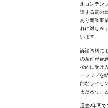
ルコンテン
道する質の
あり商業事
れに対しPe
います。
訴訟資料によ
の条件が合意
極的に受け
ーシップを結
的なライセ
るだろう」
過去2年間