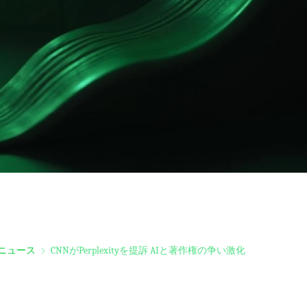
ニュース
CNNがPerplexityを提訴 AIと著作権の争い激化