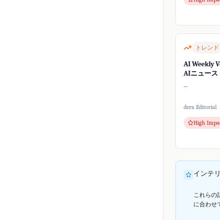
トレンド
AI Weekly 
AIニュース -
--
dera Editorial
High Impa
インテ
これらの
に合わせ