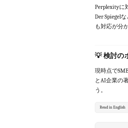
Perplexi
Der Spi
も対応が分
💡 検討
現時点でS
とAI企業
う。
Read in English